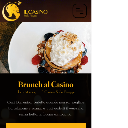
Brunch al Casino
dom 31 mag
  |  
Il Casino Sulle Piagge
Ogni Domenica, perfetto quando non sai scegliere
tra colazione e pranzo e vuoi goderti il weekend
senza fretta, in buona compagnia!