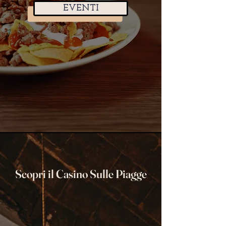
EVENTI
Scopri il Casino Sulle Piagge