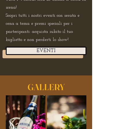
scena!
Scopri tutti i nostri eventi con serata e
cena a tema e premi speciali per i
partecipanti: acquista subito il tuo
biglietto e non perderti lo show!
EVENTI
GALLERY