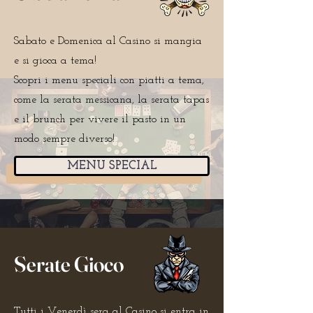
Sabato e Domenica al Casino si mangia
e si gioca a tema!
Scopri i menu speciali con piatti a tema,
come la serata messicana, la serata tapas
e il brunch per vivere il pasto in un
modo sempre diverso!
MENU SPECIAL
Serate Gioco
Tutti i Venerdì sera al Casino si entra in